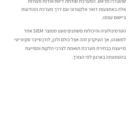
שהוגדרו מראש. המערכת שולחת דיווח אודות פעולות
אלה באמצעות דואר אלקטרוני וגם דרך מערכת ההודעות
ביישום עצמו.
הטרמינולוגיה והיכולות משתנים מעט ממוצר SIEM אחד
למשנהו, אך העיקרון זהה אצל כולם ולכן, לודן סייבר סקיוריטי
מייעצת בבחירת מערכת תואמת לצרכי הלקוח ומסייעת
בהטמעתה בארגון לפי הצורך.