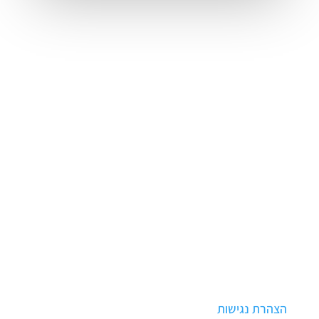
אנחנו פה

יהדות קנדה 3, אור יהודה
צרו קשר

טלפון:
073-2466222
פקס:
073-2466200
cyber@ludansy.co.il
הצהרת נגישות