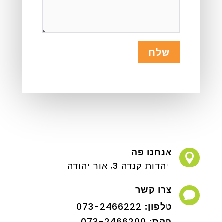
שלח
אנחנו פה

יהדות קנדה 3, אור יהודה
צרו קשר

טלפון:
073-2466222
פקס:
073-2466200